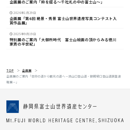
企画展のご案内「粋を摺る～千社札の中の富士山～」
2026年1月29日
企画展「第6回 絶景・秀景 富士山世界遺産写真コンテスト入
賞作品展」
2025年9月19日
特別展のご案内「大御所時代 富士山絵画の頂からみる徳川
家斉の半世紀」
TOP
企画展
企画展のご案内「信仰の道から観光の道へ－須山口登山道・御殿場口登山道調査速
報展－」