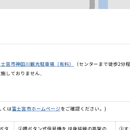
。
富士宮市神田川観光駐車場（有料）
（センターまで徒歩2分
実施しておりません
。
しくは
富士宮市ホームページ
をご確認ください。)
ボタ
②押ボタン式信号機をJR身延線の高架の
③す