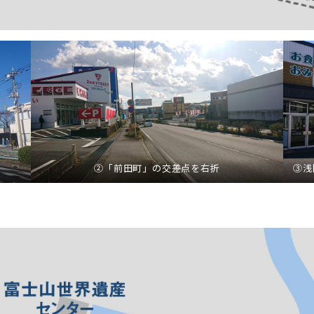
②「前田町」の交差点を右折
③浅