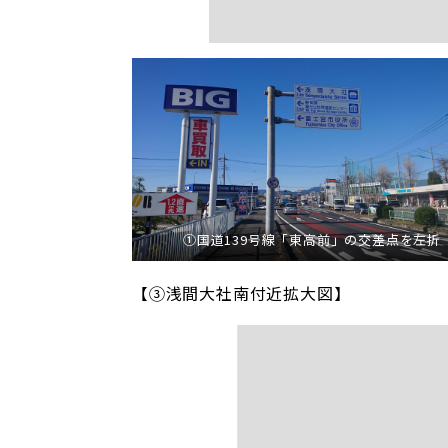
①国道139号線「東高前」の交差点を左折
【③浅間大社南付近拡大図】