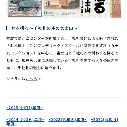
粋を摺る～千社札の中の富士山～
本展では、当センターが所蔵する、千社札文化に深く魅了された
「お札博士」ことフレデリック・スタールに関係する資料（九十
九コレクション）を中心に、富士山と千社札との関わりを探ると
ともに、現在も活発に活動している千社札を愛する人々の協力を
得て、千社札の魅力に迫ります。
＜チラシは
こちら
＞
ｰ2025(令和7)年度ｰ
ｰ2024(令和６)年度ｰ
ｰ2023(令和５)年度ｰ
ｰ2022(令和４)
年度ｰ