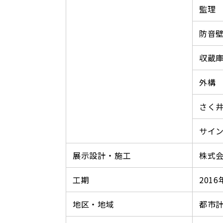
監理
防音
収蔵
外構
さく
サイ
展示設計・施工
株式
工期
2016
地区・地域
都市