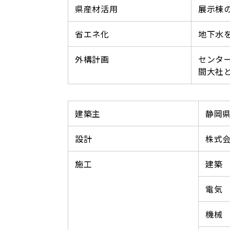
県産材活用
展示棟
省エネ化
地下水
外構計画
センタ
間大社
建築主
静岡
設計
株式
施工
建築
電気
機械