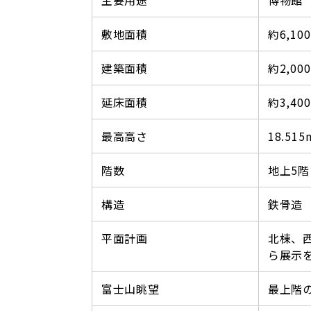
主要用途
博物館
敷地面積
約6,10
建築面積
約2,00
延床面積
約3,40
最高高さ
18.515
階数
地上5階
構造
鉄骨造
平面計画
北棟、
ら展示
富士山眺望
最上階