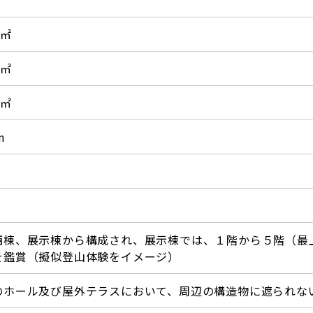
0㎡
0㎡
0㎡
m
西棟、展示棟から構成され、展示棟では、１階から５階（最
を鑑賞（擬似登山体験をイメージ）
のホール及び屋外テラスにおいて、周辺の構造物に遮られな