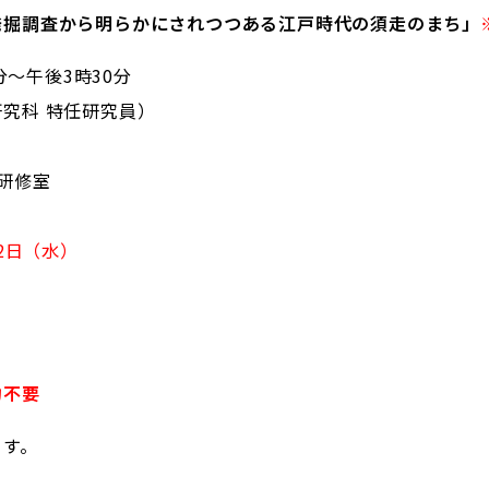
発掘調査から明らかにされつつある江戸時代の須走のまち」
分～午後3時30分
究科 特任研究員）
研修室
2日（水）
約
不要
ます。