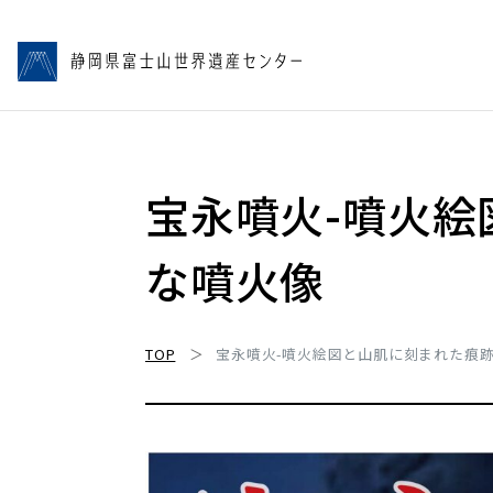
宝永噴火-噴火
な噴火像
TOP
宝永噴火-噴火絵図と山肌に刻まれた痕