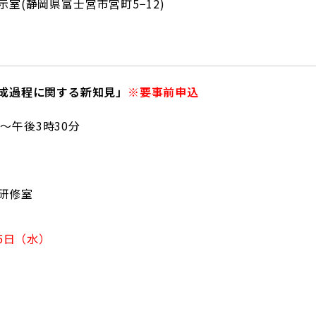
室(静岡県富士宮市宮町5−12)
成過程に関する新知見」
※要事前申込
分～午後3時30分
）
研修室
5日（水）