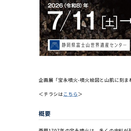
企画展「宝永噴火-噴火絵図と山肌に刻ま
＜チラシは
こちら
＞
概要
西暦1707年の宝永噴火は、多くの史料