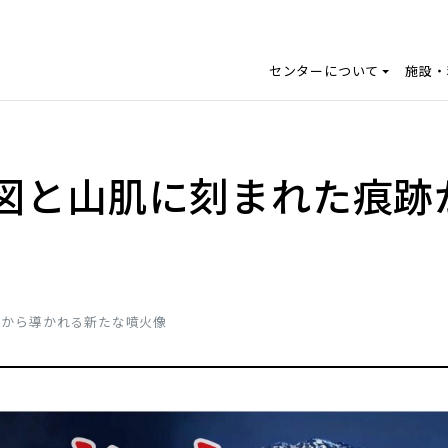
センターについて
施設・
絵図と山肌に刻まれた痕跡
跡から導かれる新たな噴火像