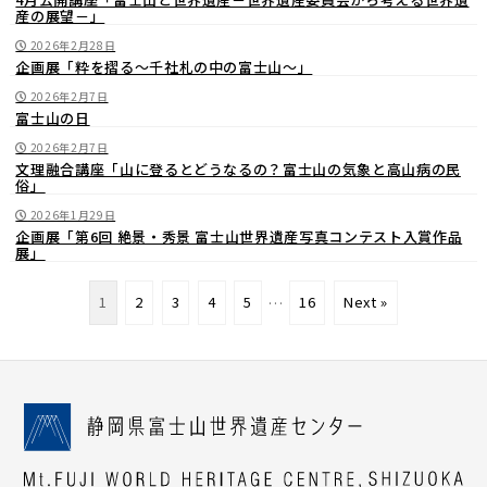
産の展望－」
2026年2月28日
企画展「粋を摺る～千社札の中の富士山～」
2026年2月7日
富士山の日
2026年2月7日
文理融合講座「山に登るとどうなるの？富士山の気象と高山病の民
俗」
2026年1月29日
企画展「第6回 絶景・秀景 富士山世界遺産写真コンテスト入賞作品
展」
1
2
3
4
5
…
16
Next »