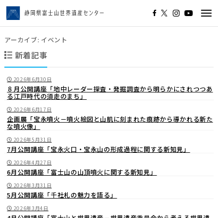
Tog
navi
アーカイブ:
イベント
新着記事
2026年6月30日
８月公開講座「地中レーダー探査・発掘調査から明らかにされつつあ
る江戸時代の須走のまち」
2026年6月17日
企画展「宝永噴火－噴火絵図と山肌に刻まれた痕跡から導かれる新た
な噴火像」
2026年5月31日
7月公開講座「宝永火口・宝永山の形成過程に関する新知見」
2026年4月27日
6月公開講座「富士山の山頂噴火に関する新知見」
2026年3月31日
5月公開講座「千社札の魅力を語る」
2026年3月4日
4月公開講座「富士山と世界遺産－世界遺産委員会から考える世界遺