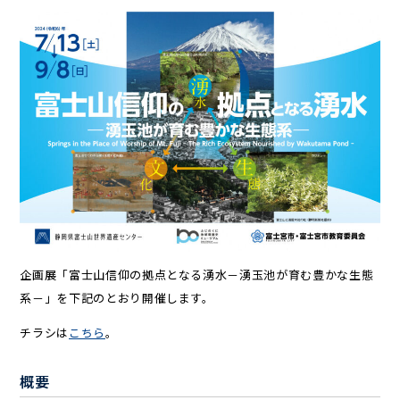
企画展「富士山信仰の拠点となる湧水－湧玉池が育む豊かな生態
系－」を下記のとおり開催します。
チラシは
こちら
。
概要