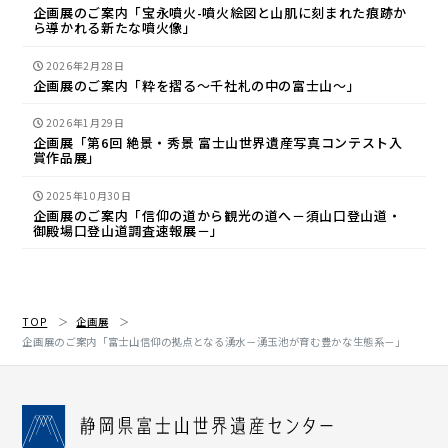
企画展のご案内「宝永噴火-噴火絵図と山肌に刻まれた痕跡か
ら導かれる新たな噴火像」
2026年2月28日
企画展のご案内「粋を摺る～千社札の中の富士山～」
2026年1月29日
企画展「第6回 絶景・秀景 富士山世界遺産写真コンテスト入
賞作品展」
2025年10月30日
企画展のご案内「信仰の道から観光の道へ－須山口登山道・
御殿場口登山道調査速報展－」
TOP
企画展
企画展のご案内「富士山信仰の拠点となる湧水－湧玉池が育む豊かな生態系－」