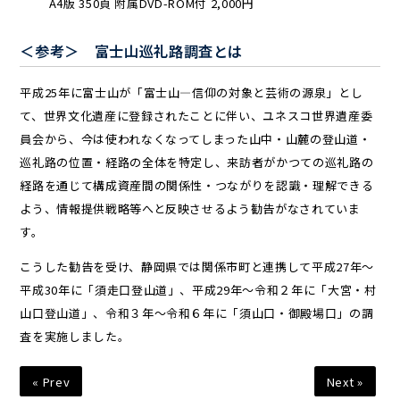
A4版 350頁 附属DVD-ROM付 2,000円
＜参考＞ 富士山巡礼路調査とは
平成25年に富士山が「富士山―信仰の対象と芸術の源泉」とし
て、世界文化遺産に登録されたことに伴い、ユネスコ世界遺産委
員会から、今は使われなくなってしまった山中・山麓の登山道・
巡礼路の位置・経路の全体を特定し、来訪者がかつての巡礼路の
経路を通じて構成資産間の関係性・つながりを認識・理解できる
よう、情報提供戦略等へと反映させるよう勧告がなされていま
す。
こうした勧告を受け、静岡県では関係市町と連携して平成27年～
平成30年に「須走口登山道」、平成29年～令和２年に「大宮・村
山口登山道」、令和３年～令和６年に「須山口・御殿場口」の調
査を実施しました。
« Prev
Next »