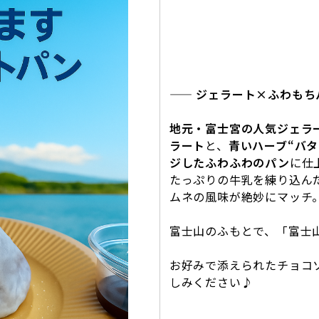
—— ジェラート×ふわもち
地元・富士宮の人気ジェラー
ラート
と、
青いハーブ“バタ
ジしたふわふわのパン
に仕
たっぷりの牛乳を練り込ん
ムネの風味が絶妙にマッチ
富士山のふもとで、「富士
お好みで添えられたチョコ
しみください♪