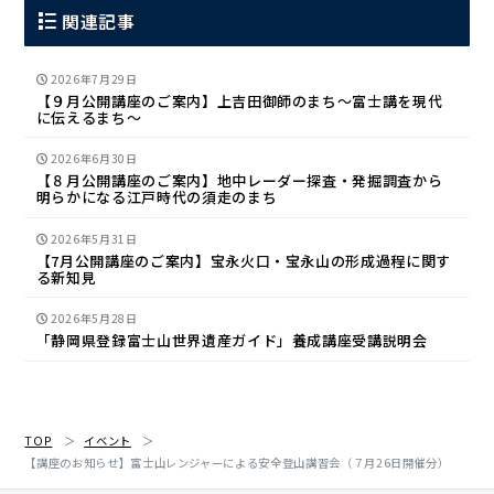
関連記事
2026年7月29日
【９月公開講座のご案内】上吉田御師のまち〜富士講を現代
に伝えるまち〜
2026年6月30日
【８月公開講座のご案内】地中レーダー探査・発掘調査から
明らかになる江戸時代の須走のまち
2026年5月31日
【7月公開講座のご案内】宝永火口・宝永山の形成過程に関す
る新知見
2026年5月28日
「静岡県登録富士山世界遺産ガイド」養成講座受講説明会
TOP
イベント
【講座のお知らせ】富士山レンジャーによる安全登山講習会（７月26日開催分）