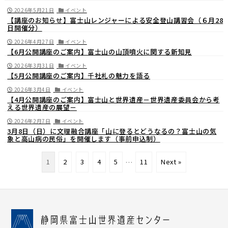
2026年5月21日
イベント
【講座のお知らせ】富士山レンジャーによる安全登山講習会（６月28
日開催分）
2026年4月27日
イベント
【6月公開講座のご案内】富士山の山頂噴火に関する新知見
2026年3月31日
イベント
【5月公開講座のご案内】千社札の魅力を語る
2026年3月4日
イベント
【4月公開講座のご案内】富士山と世界遺産－世界遺産委員会から考
える世界遺産の展望－
2026年2月7日
イベント
3月8日（日）に文理融合講座「山に登るとどうなるの？富士山の気
象と高山病の民俗」を開催します（事前申込制）
1
2
3
4
5
…
11
Next »