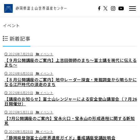
Tog
navi
イベント
新着記事
2026年7月29日
イベント
【９月公開講座のご案内】上吉田御師のまち〜富士講を現代に伝える
まち〜
2026年6月30日
イベント
【８月公開講座のご案内】地中レーダー探査・発掘調査から明らかに
なる江戸時代の須走のまち
2026年6月29日
イベント
【講座のお知らせ】富士山レンジャーによる安全登山講習会（７月26
日開催分）
2026年5月31日
イベント
【7月公開講座のご案内】宝永火口・宝永山の形成過程に関する新知
見
2026年5月28日
イベント
「静岡県登録富士山世界遺産ガイド」養成講座受講説明会