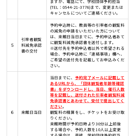
ますが、電話にて、学校団体予約担当
(TEL：0544-21-3776)まで、変更または
キャンセルについてご連絡ください。
予約申込時に、教員等の引率者の観覧料
の減免の申請をいただいた方について
は、来館日当日までに、予約申込者あて
引率者観覧
に観覧料減免承認書を送付します。
５
料減免承認
※送付先を予約申込者以外で希望される
書の交付
場合、予約申込時に「連絡事項」欄へ、
ご希望の送付先を記載してお申込みくだ
さい。
当日までに、
予
約完了メールに記載して
あるURLから、「団体観覧者年齢等確認
書」をダウンロードし、当日、催行人数
等を記載し、送付された引率者観覧料減
免承認書とあわせて、受付で提出してく
ださい
。
６
来館日当日
観覧料の精算をし、チケットをお受け取
りください。
来館時間が予約日時より30分以上前後
する場合や、予約人数を10人以上変更
する場合は、直接、学校団体予約担当