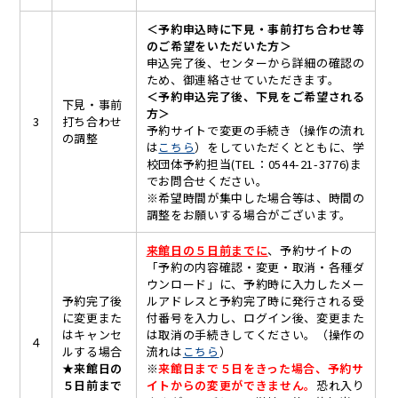
＜予約申込時に下見・事前打ち合わせ等
のご希望をいただいた方＞
申込完了後、センターから詳細の確認の
ため、御連絡させていただきます。
＜予約申込完了後、下見をご希望される
下見・事前
方＞
3
打ち合わせ
予約サイトで変更の手続き（操作の流れ
の調整
は
こちら
）をしていただくとともに、学
校団体予約担当(TEL：0544-21-3776)ま
でお問合せください。
※希望時間が集中した場合等は、時間の
調整をお願いする場合がございます。
来館日の５日前までに
、予約サイトの
「予約の内容確認・変更・取消・各種ダ
ウンロード」に、予約時に入力したメー
予約完了後
ルアドレスと予約完了時に発行される受
に変更また
付番号を入力し、ログイン後、変更また
はキャンセ
は取消の手続きしてください。（操作の
４
ルする場合
流れは
こちら
）
★
来館日の
※
来館日まで５日をきった場合、予約サ
５日前まで
イトからの変更ができません。
恐れ入り