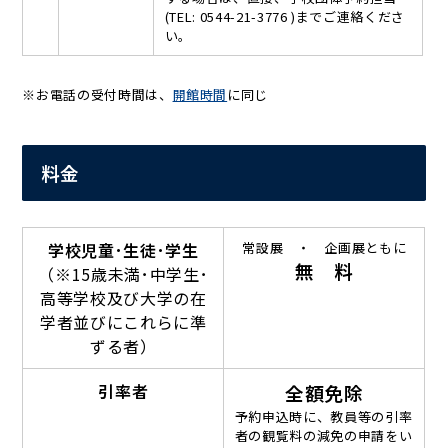
(TEL: 0544-21-3776 )までご連絡くださ
い。
※お電話の受付時間は、
開館時間
に同じ
料金
学校児童･生徒･学生
常設展 ・ 企画展ともに
無 料
（※15歳未満･中学生･
高等学校及び大学の在
学者並びにこれらに準
ずる者）
引率者
全額免除
予約申込時に、教員等の引率
者の観覧料の減免の申請をい