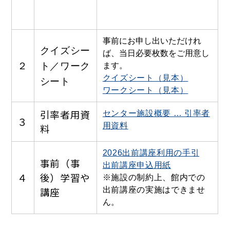
事前にお申し出いただけれ
クイズシー
ば、当日必要枚数をご用意し
２
ト／ワーク
ます。
クイズシート（見本）
シート
ワークシート（見本）
引率者用資
センター施設概要 … 引率者
３
用資料
料
2026出前講座利用の手引
事前（事
出前講座申込用紙
４
後）学習や
※
施設の制約上、館内での
講座
出前講座の実施はできませ
ん。